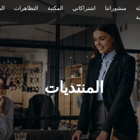
ة
منشوراتنا
اشتراكاتي
المكتبة
التظاهرات
ال
ية
المنتديات