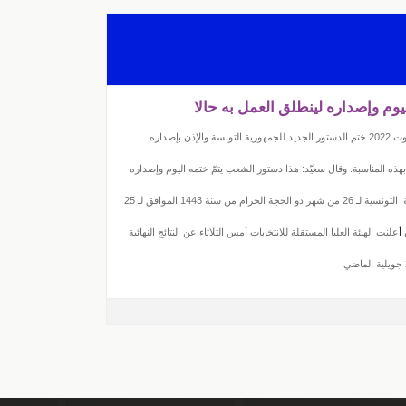
وم وإصداره لينطلق العمل به حالا
تولى رئيس الجمهورية قيس سعيّد الأربعاء 17 أوت 2022 ختم الدستور الجديد للجمهورية التونسة والإذن بإصداره
بهذه المناسبة. وقال سعيّد: هذا دستور الشعب يتمّ ختمه اليوم وإصداره
لينطلق العمل به حالا. دستور دستور الجمهورية التونسية لـ 26 من شهر ذو الحجة الحرام من سنة 1443 الموافق لـ 25
أ
علنت الهيئة العليا المستقلة للانتخابات أمس الثلاثاء عن النتائج النهائية