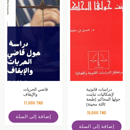
دراسات قانونية
قاضي الحريات
لإشكاليات تباينت
والإيقاف
حولها المحاكم (طبعة
17,000
TND
ثالثة محينة)
15,000
TND
إضافة إلى السلة
إضافة إلى السلة