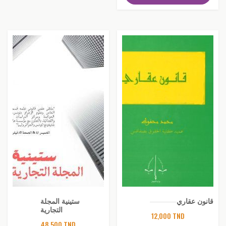
قانون عقاري
ستينية المجلة
التجارية
12,000
TND
48,500
TND