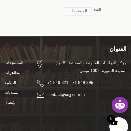
الفئة
المستجدات
العنوان
المستجدات
مركز الدراسات القانونية والقضائية | 8 نهج
المدينة المنورة. 1002 تونس
التظاهرات
71 849 321 - 71 849 295
المكتبة
المنتديات
contact@cejj.com.tn
الإتصال
0