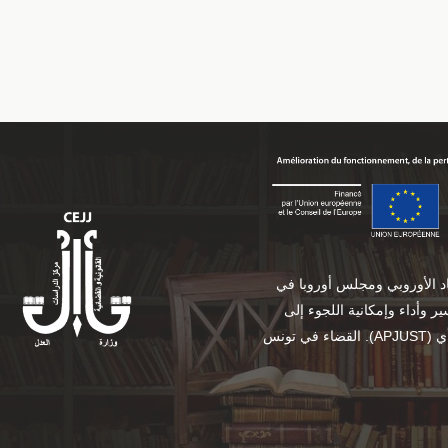
حاد الأوروبي ومجلس أوروبا في
 وأداء وإمكانية اللجوء إلى
القضاء في تونس .(APJUST) محتوياته لا تعكس بالضرورة آراء أي