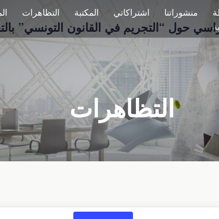
ة
منشوراتنا
اشتراكاتي
المكتبة
التظاهرات
ال
اسي حول “التجريم في القانون التونسي” بالتع
ية
التظاهرات
Even