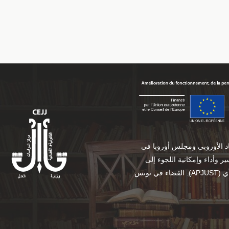
حاد الأوروبي ومجلس أوروبا في
 وأداء وإمكانية اللجوء إلى
القضاء في تونس .(APJUST) محتوياته لا تعكس بالضرورة آراء أي