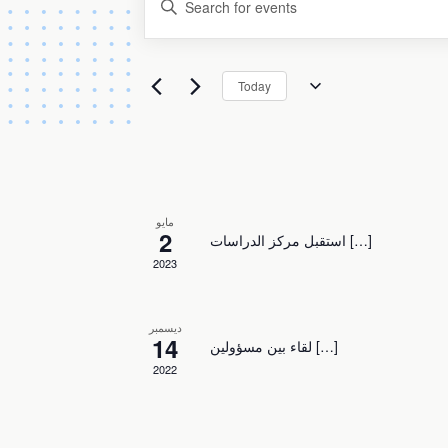
Keyword.
Search
Search
and
for
Today
Select
Events
Views
date.
by
Keyword.
Navigation
مايو
2
استقبل مركز الدراسات […]
2023
ديسمبر
14
لقاء بين مسؤولين […]
2022