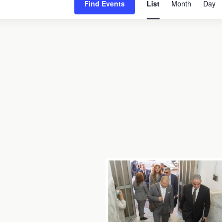
Find Events
List
Month
Day
View
Navi