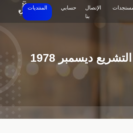
مستجدات
الإتصال
حسابي
المنتديات
بنا
تشريع ديسمبر 1978