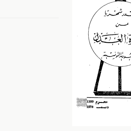
القضاء
و
التشريع
ديسمبر
1978